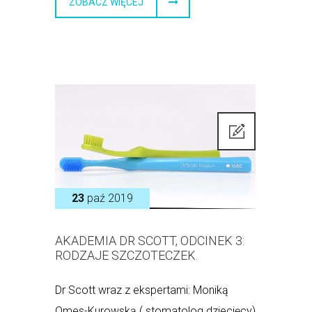
ZOBACZ WIĘCEJ
23
paź 2019
AKADEMIA DR SCOTT, ODCINEK 3:
RODZAJE SZCZOTECZEK.
Dr Scott wraz z ekspertami: Moniką
Omes-Kurowską ( stomatolog dziecięcy)